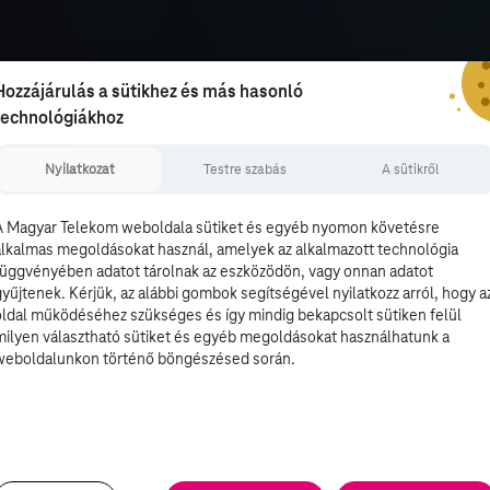
Hozzájárulás a sütikhez és más hasonló
technológiákhoz
Nyilatkozat
Testre szabás
A sütikről
A Magyar Telekom weboldala sütiket és egyéb nyomon követésre
alkalmas megoldásokat használ, amelyek az alkalmazott technológia
függvényében adatot tárolnak az eszközödön, vagy onnan adatot
gyűjtenek. Kérjük, az alábbi gombok segítségével nyilatkozz arról, hogy a
oldal működéséhez szükséges és így mindig bekapcsolt sütiken felül
milyen választható sütiket és egyéb megoldásokat használhatunk a
weboldalunkon történő böngészésed során.