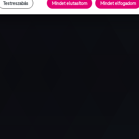
Testreszabás
Mindet elutasítom
Mindet elfogadom