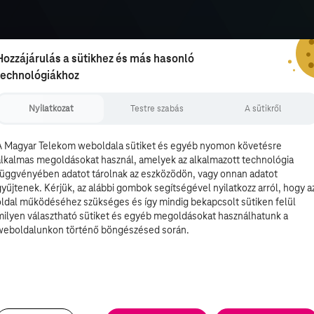
Hozzájárulás a sütikhez és más hasonló
technológiákhoz
Nyilatkozat
Testre szabás
A sütikről
A Magyar Telekom weboldala sütiket és egyéb nyomon követésre
alkalmas megoldásokat használ, amelyek az alkalmazott technológia
függvényében adatot tárolnak az eszközödön, vagy onnan adatot
gyűjtenek. Kérjük, az alábbi gombok segítségével nyilatkozz arról, hogy a
oldal működéséhez szükséges és így mindig bekapcsolt sütiken felül
milyen választható sütiket és egyéb megoldásokat használhatunk a
weboldalunkon történő böngészésed során.