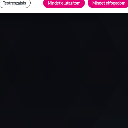
Testreszabás
Mindet elutasítom
Mindet elfogadom