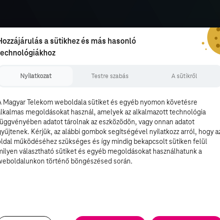
Hozzájárulás a sütikhez és más hasonló
technológiákhoz
Nyilatkozat
Testre szabás
A sütikről
A Magyar Telekom weboldala sütiket és egyéb nyomon követésre
alkalmas megoldásokat használ, amelyek az alkalmazott technológia
függvényében adatot tárolnak az eszközödön, vagy onnan adatot
gyűjtenek. Kérjük, az alábbi gombok segítségével nyilatkozz arról, hogy a
oldal működéséhez szükséges és így mindig bekapcsolt sütiken felül
milyen választható sütiket és egyéb megoldásokat használhatunk a
weboldalunkon történő böngészésed során.