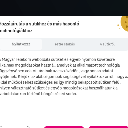
Hozzájárulás a sütikhez és más hasonló
technológiákhoz
Nyilatkozat
Testre szabás
A sütikről
A Magyar Telekom weboldala sütiket és egyéb nyomon követésre
alkalmas megoldásokat használ, amelyek az alkalmazott technológia
függvényében adatot tárolnak az eszközödön, vagy onnan adatot
gyűjtenek. Kérjük, az alábbi gombok segítségével nyilatkozz arról, hogy a
oldal működéséhez szükséges és így mindig bekapcsolt sütiken felül
milyen választható sütiket és egyéb megoldásokat használhatunk a
weboldalunkon történő böngészésed során.