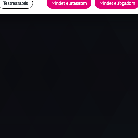
Testreszabás
Mindet elutasítom
Mindet elfogadom