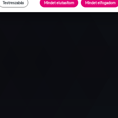
Testreszabás
Mindet elutasítom
Mindet elfogadom