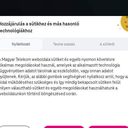
Hozzájárulás a sütikhez és más hasonló
technológiákhoz
Nyilatkozat
Testre szabás
A sütikről
A Magyar Telekom weboldala sütiket és egyéb nyomon követésre
alkalmas megoldásokat használ, amelyek az alkalmazott technológia
függvényében adatot tárolnak az eszközödön, vagy onnan adatot
gyűjtenek. Kérjük, az alábbi gombok segítségével nyilatkozz arról, hogy a
oldal működéséhez szükséges és így mindig bekapcsolt sütiken felül
milyen választható sütiket és egyéb megoldásokat használhatunk a
weboldalunkon történő böngészésed során.