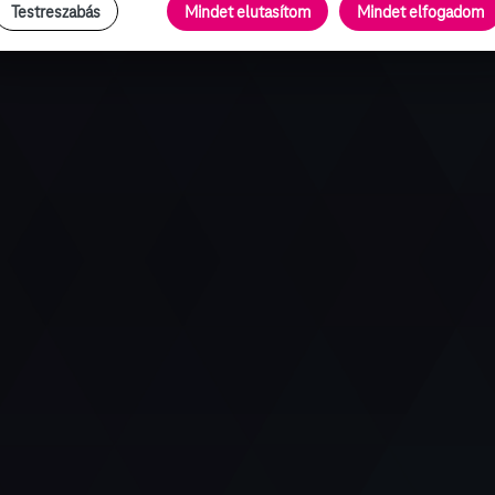
Testreszabás
Mindet elutasítom
Mindet elfogadom