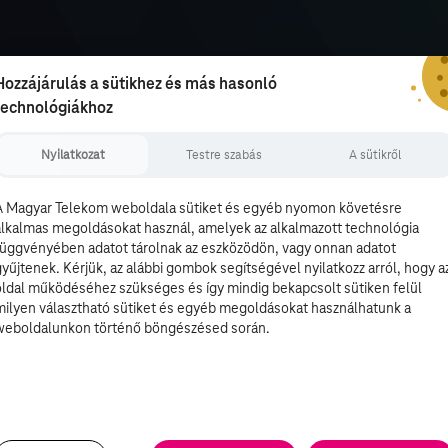
Hozzájárulás a sütikhez és más hasonló
technológiákhoz
Nyilatkozat
Testre szabás
A sütikről
A Magyar Telekom weboldala sütiket és egyéb nyomon követésre
alkalmas megoldásokat használ, amelyek az alkalmazott technológia
függvényében adatot tárolnak az eszközödön, vagy onnan adatot
gyűjtenek. Kérjük, az alábbi gombok segítségével nyilatkozz arról, hogy a
oldal működéséhez szükséges és így mindig bekapcsolt sütiken felül
milyen választható sütiket és egyéb megoldásokat használhatunk a
weboldalunkon történő böngészésed során.