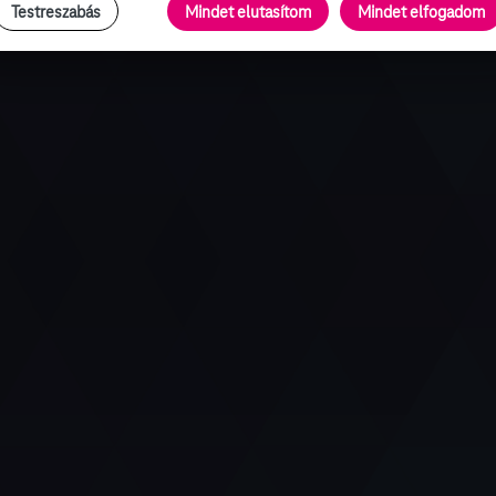
Testreszabás
Mindet elutasítom
Mindet elfogadom