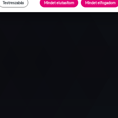
Testreszabás
Mindet elutasítom
Mindet elfogadom