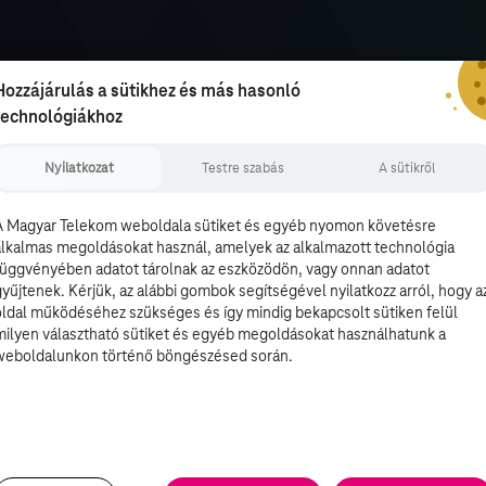
Hozzájárulás a sütikhez és más hasonló
technológiákhoz
Nyilatkozat
Testre szabás
A sütikről
A Magyar Telekom weboldala sütiket és egyéb nyomon követésre
alkalmas megoldásokat használ, amelyek az alkalmazott technológia
függvényében adatot tárolnak az eszközödön, vagy onnan adatot
gyűjtenek. Kérjük, az alábbi gombok segítségével nyilatkozz arról, hogy a
oldal működéséhez szükséges és így mindig bekapcsolt sütiken felül
milyen választható sütiket és egyéb megoldásokat használhatunk a
weboldalunkon történő böngészésed során.