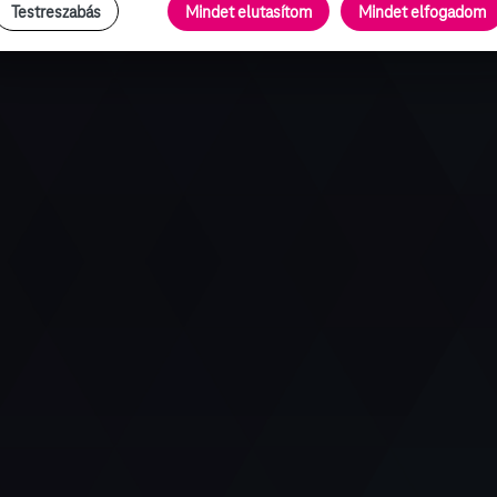
Testreszabás
Mindet elutasítom
Mindet elfogadom