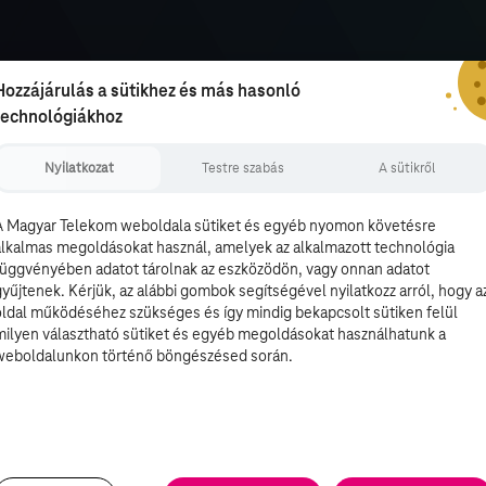
Hozzájárulás a sütikhez és más hasonló
technológiákhoz
Nyilatkozat
Testre szabás
A sütikről
A Magyar Telekom weboldala sütiket és egyéb nyomon követésre
alkalmas megoldásokat használ, amelyek az alkalmazott technológia
függvényében adatot tárolnak az eszközödön, vagy onnan adatot
gyűjtenek. Kérjük, az alábbi gombok segítségével nyilatkozz arról, hogy a
oldal működéséhez szükséges és így mindig bekapcsolt sütiken felül
milyen választható sütiket és egyéb megoldásokat használhatunk a
weboldalunkon történő böngészésed során.