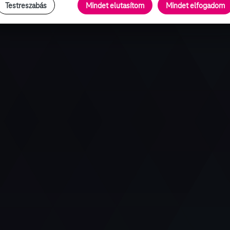
Testreszabás
Mindet elutasítom
Mindet elfogadom