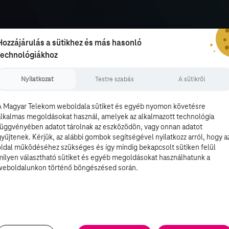
Hozzájárulás a sütikhez és más hasonló
technológiákhoz
Nyilatkozat
Testre szabás
A sütikről
A Magyar Telekom weboldala sütiket és egyéb nyomon követésre
alkalmas megoldásokat használ, amelyek az alkalmazott technológia
függvényében adatot tárolnak az eszközödön, vagy onnan adatot
gyűjtenek. Kérjük, az alábbi gombok segítségével nyilatkozz arról, hogy a
oldal működéséhez szükséges és így mindig bekapcsolt sütiken felül
milyen választható sütiket és egyéb megoldásokat használhatunk a
weboldalunkon történő böngészésed során.