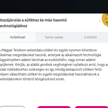
Hozzájárulás a sütikhez és más hasonló
technológiákhoz
Nyilatkozat
Testre szabás
A sütikről
A Magyar Telekom weboldala sütiket és egyéb nyomon követésre
alkalmas megoldásokat használ, amelyek az alkalmazott technológia
függvényében adatot tárolnak az eszközödön, vagy onnan adatot
gyűjtenek. Kérjük, az alábbi gombok segítségével nyilatkozz arról, hogy a
oldal működéséhez szükséges és így mindig bekapcsolt sütiken felül
milyen választható sütiket és egyéb megoldásokat használhatunk a
weboldalunkon történő böngészésed során.