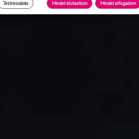
Testreszabás
Mindet elutasítom
Mindet elfogadom