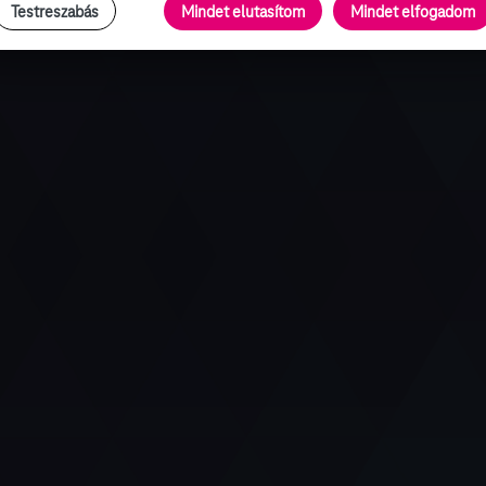
Testreszabás
Mindet elutasítom
Mindet elfogadom