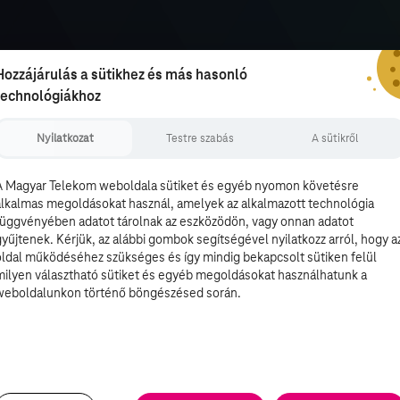
Hozzájárulás a sütikhez és más hasonló
technológiákhoz
Nyilatkozat
Testre szabás
A sütikről
A Magyar Telekom weboldala sütiket és egyéb nyomon követésre
alkalmas megoldásokat használ, amelyek az alkalmazott technológia
függvényében adatot tárolnak az eszközödön, vagy onnan adatot
gyűjtenek. Kérjük, az alábbi gombok segítségével nyilatkozz arról, hogy a
oldal működéséhez szükséges és így mindig bekapcsolt sütiken felül
milyen választható sütiket és egyéb megoldásokat használhatunk a
weboldalunkon történő böngészésed során.