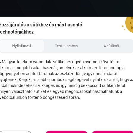
Hozzájárulás a sütikhez és más hasonló
technológiákhoz
Nyilatkozat
Testre szabás
A sütikről
A Magyar Telekom weboldala sütiket és egyéb nyomon követésre
alkalmas megoldásokat használ, amelyek az alkalmazott technológia
függvényében adatot tárolnak az eszközödön, vagy onnan adatot
gyűjtenek. Kérjük, az alábbi gombok segítségével nyilatkozz arról, hogy a
oldal működéséhez szükséges és így mindig bekapcsolt sütiken felül
milyen választható sütiket és egyéb megoldásokat használhatunk a
weboldalunkon történő böngészésed során.