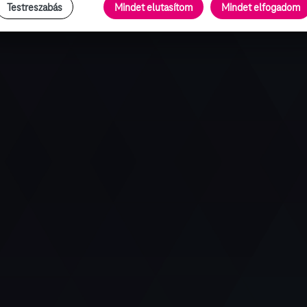
Testreszabás
Mindet elutasítom
Mindet elfogadom