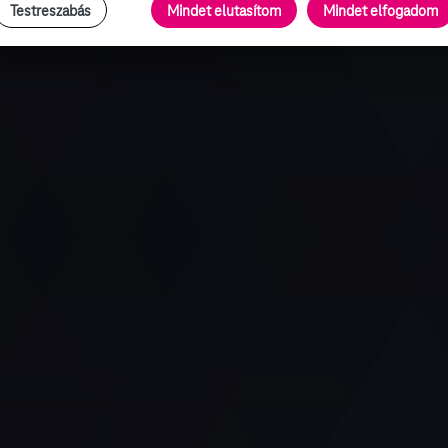
Testreszabás
Mindet elutasítom
Mindet elfogadom