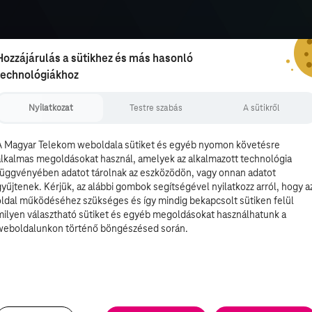
Hozzájárulás a sütikhez és más hasonló
technológiákhoz
Nyilatkozat
Testre szabás
A sütikről
A Magyar Telekom weboldala sütiket és egyéb nyomon követésre
alkalmas megoldásokat használ, amelyek az alkalmazott technológia
függvényében adatot tárolnak az eszközödön, vagy onnan adatot
gyűjtenek. Kérjük, az alábbi gombok segítségével nyilatkozz arról, hogy a
oldal működéséhez szükséges és így mindig bekapcsolt sütiken felül
milyen választható sütiket és egyéb megoldásokat használhatunk a
weboldalunkon történő böngészésed során.