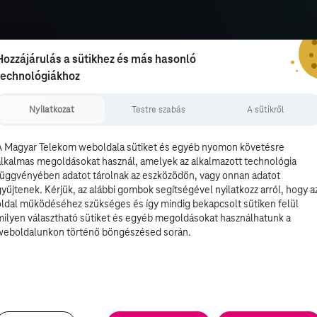
Hozzájárulás a sütikhez és más hasonló
technológiákhoz
Nyilatkozat
Testre szabás
A sütikről
A Magyar Telekom weboldala sütiket és egyéb nyomon követésre
alkalmas megoldásokat használ, amelyek az alkalmazott technológia
függvényében adatot tárolnak az eszközödön, vagy onnan adatot
gyűjtenek. Kérjük, az alábbi gombok segítségével nyilatkozz arról, hogy a
oldal működéséhez szükséges és így mindig bekapcsolt sütiken felül
milyen választható sütiket és egyéb megoldásokat használhatunk a
weboldalunkon történő böngészésed során.