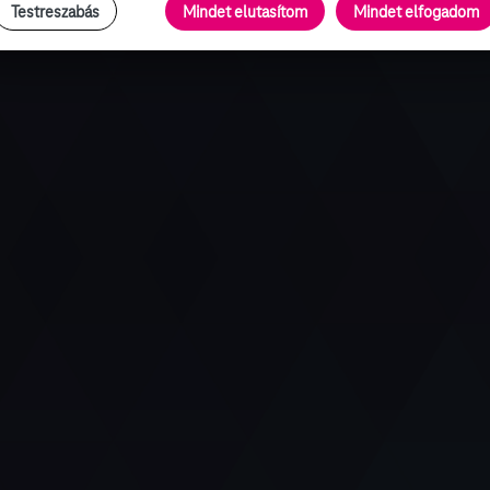
Testreszabás
Mindet elutasítom
Mindet elfogadom