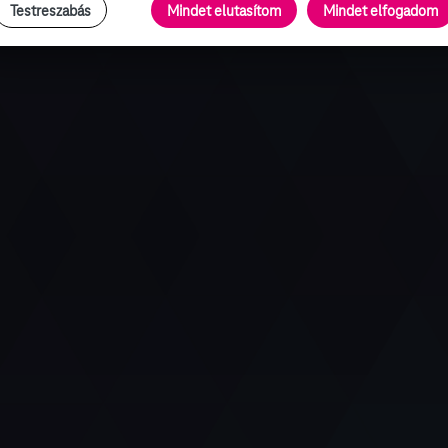
Testreszabás
Mindet elutasítom
Mindet elfogadom