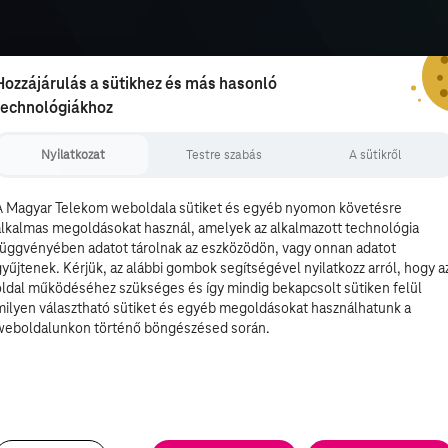
Hozzájárulás a sütikhez és más hasonló
technológiákhoz
Nyilatkozat
Testre szabás
A sütikről
A Magyar Telekom weboldala sütiket és egyéb nyomon követésre
alkalmas megoldásokat használ, amelyek az alkalmazott technológia
függvényében adatot tárolnak az eszközödön, vagy onnan adatot
gyűjtenek. Kérjük, az alábbi gombok segítségével nyilatkozz arról, hogy a
oldal működéséhez szükséges és így mindig bekapcsolt sütiken felül
milyen választható sütiket és egyéb megoldásokat használhatunk a
weboldalunkon történő böngészésed során.