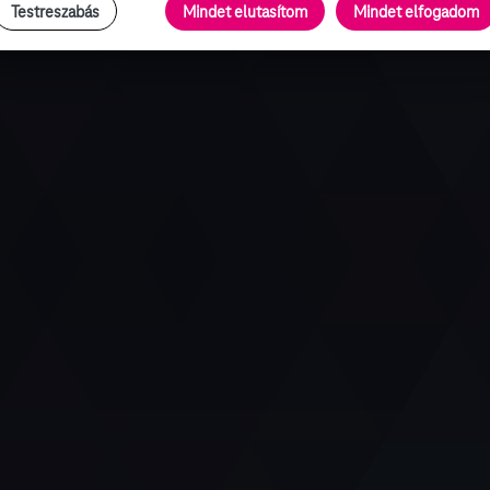
Testreszabás
Mindet elutasítom
Mindet elfogadom