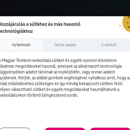
Hozzájárulás a sütikhez és más hasonló
technológiákhoz
Nyilatkozat
Testre szabás
A sütikről
A Magyar Telekom weboldala sütiket és egyéb nyomon követésre
alkalmas megoldásokat használ, amelyek az alkalmazott technológia
függvényében adatot tárolnak az eszközödön, vagy onnan adatot
gyűjtenek. Kérjük, az alábbi gombok segítségével nyilatkozz arról, hogy a
oldal működéséhez szükséges és így mindig bekapcsolt sütiken felül
milyen választható sütiket és egyéb megoldásokat használhatunk a
weboldalunkon történő böngészésed során.