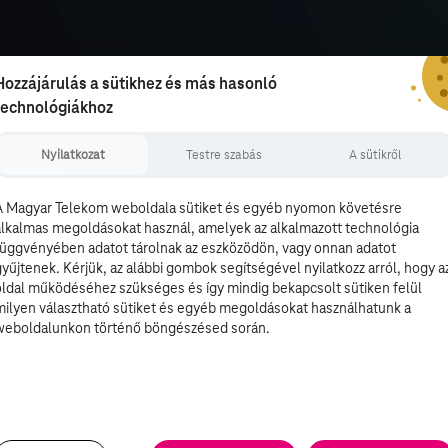
Hozzájárulás a sütikhez és más hasonló
technológiákhoz
Nyilatkozat
Testre szabás
A sütikről
A Magyar Telekom weboldala sütiket és egyéb nyomon követésre
alkalmas megoldásokat használ, amelyek az alkalmazott technológia
függvényében adatot tárolnak az eszközödön, vagy onnan adatot
gyűjtenek. Kérjük, az alábbi gombok segítségével nyilatkozz arról, hogy a
oldal működéséhez szükséges és így mindig bekapcsolt sütiken felül
milyen választható sütiket és egyéb megoldásokat használhatunk a
weboldalunkon történő böngészésed során.