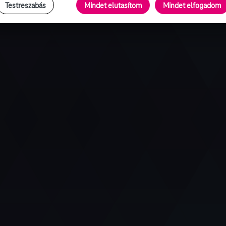
Testreszabás
Mindet elutasítom
Mindet elfogadom