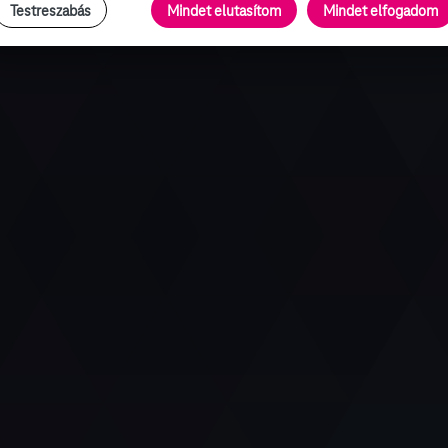
Testreszabás
Mindet elutasítom
Mindet elfogadom