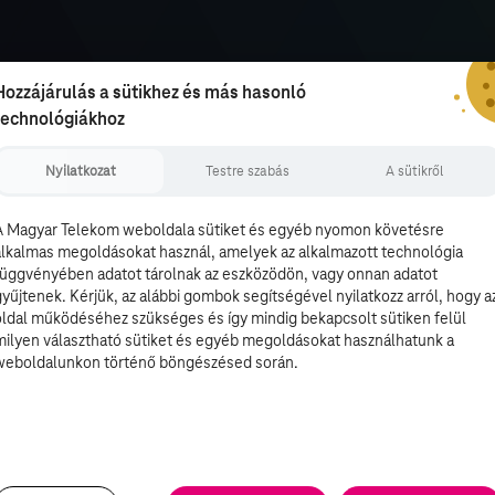
Hozzájárulás a sütikhez és más hasonló
technológiákhoz
Nyilatkozat
Testre szabás
A sütikről
A Magyar Telekom weboldala sütiket és egyéb nyomon követésre
alkalmas megoldásokat használ, amelyek az alkalmazott technológia
függvényében adatot tárolnak az eszközödön, vagy onnan adatot
gyűjtenek. Kérjük, az alábbi gombok segítségével nyilatkozz arról, hogy a
oldal működéséhez szükséges és így mindig bekapcsolt sütiken felül
milyen választható sütiket és egyéb megoldásokat használhatunk a
weboldalunkon történő böngészésed során.