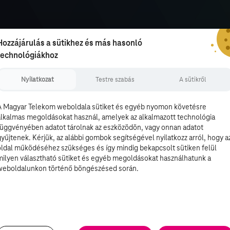
Hozzájárulás a sütikhez és más hasonló
technológiákhoz
Nyilatkozat
Testre szabás
A sütikről
A Magyar Telekom weboldala sütiket és egyéb nyomon követésre
alkalmas megoldásokat használ, amelyek az alkalmazott technológia
függvényében adatot tárolnak az eszközödön, vagy onnan adatot
gyűjtenek. Kérjük, az alábbi gombok segítségével nyilatkozz arról, hogy a
oldal működéséhez szükséges és így mindig bekapcsolt sütiken felül
milyen választható sütiket és egyéb megoldásokat használhatunk a
weboldalunkon történő böngészésed során.