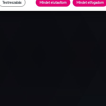
Testreszabás
Mindet elutasítom
Mindet elfogadom