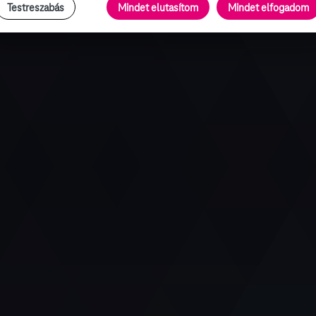
Testreszabás
Mindet elutasítom
Mindet elfogadom