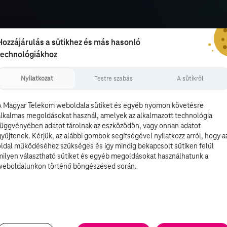
Hozzájárulás a sütikhez és más hasonló
technológiákhoz
Nyilatkozat
Testre szabás
A sütikről
A Magyar Telekom weboldala sütiket és egyéb nyomon követésre
alkalmas megoldásokat használ, amelyek az alkalmazott technológia
függvényében adatot tárolnak az eszközödön, vagy onnan adatot
gyűjtenek. Kérjük, az alábbi gombok segítségével nyilatkozz arról, hogy a
oldal működéséhez szükséges és így mindig bekapcsolt sütiken felül
milyen választható sütiket és egyéb megoldásokat használhatunk a
weboldalunkon történő böngészésed során.