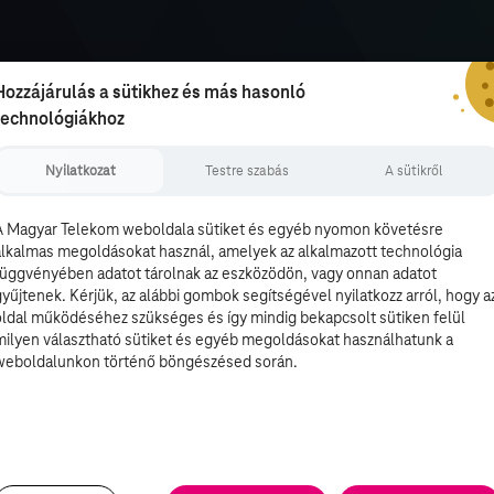
Hozzájárulás a sütikhez és más hasonló
technológiákhoz
Nyilatkozat
Testre szabás
A sütikről
A Magyar Telekom weboldala sütiket és egyéb nyomon követésre
alkalmas megoldásokat használ, amelyek az alkalmazott technológia
függvényében adatot tárolnak az eszközödön, vagy onnan adatot
gyűjtenek. Kérjük, az alábbi gombok segítségével nyilatkozz arról, hogy a
oldal működéséhez szükséges és így mindig bekapcsolt sütiken felül
milyen választható sütiket és egyéb megoldásokat használhatunk a
weboldalunkon történő böngészésed során.