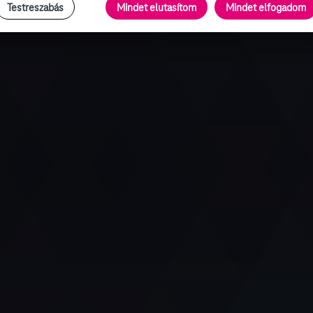
Testreszabás
Mindet elutasítom
Mindet elfogadom