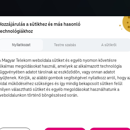
Hozzájárulás a sütikhez és más hasonló
technológiákhoz
Nyilatkozat
Testre szabás
A sütikről
A Magyar Telekom weboldala sütiket és egyéb nyomon követésre
alkalmas megoldásokat használ, amelyek az alkalmazott technológia
függvényében adatot tárolnak az eszközödön, vagy onnan adatot
gyűjtenek. Kérjük, az alábbi gombok segítségével nyilatkozz arról, hogy a
oldal működéséhez szükséges és így mindig bekapcsolt sütiken felül
milyen választható sütiket és egyéb megoldásokat használhatunk a
weboldalunkon történő böngészésed során.