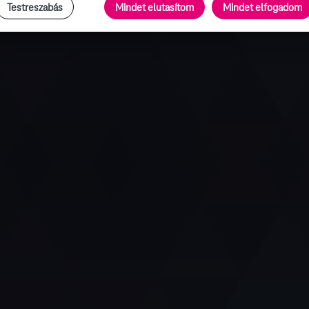
Testreszabás
Mindet elutasítom
Mindet elfogadom