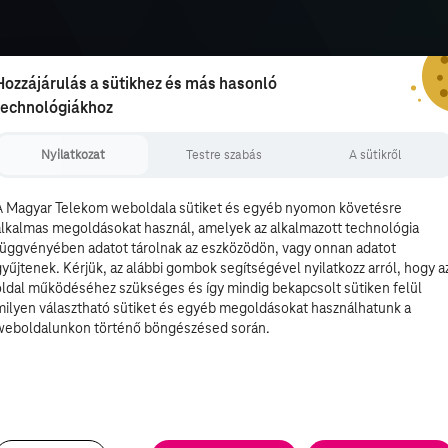
Hozzájárulás a sütikhez és más hasonló
technológiákhoz
Nyilatkozat
Testre szabás
A sütikről
A Magyar Telekom weboldala sütiket és egyéb nyomon követésre
alkalmas megoldásokat használ, amelyek az alkalmazott technológia
függvényében adatot tárolnak az eszközödön, vagy onnan adatot
gyűjtenek. Kérjük, az alábbi gombok segítségével nyilatkozz arról, hogy a
oldal működéséhez szükséges és így mindig bekapcsolt sütiken felül
milyen választható sütiket és egyéb megoldásokat használhatunk a
weboldalunkon történő böngészésed során.