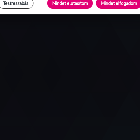
Testreszabás
Mindet elutasítom
Mindet elfogadom