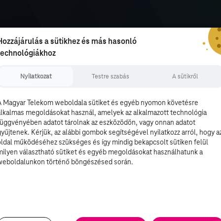
Hozzájárulás a sütikhez és más hasonló
technológiákhoz
Nyilatkozat
Testre szabás
A sütikről
A Magyar Telekom weboldala sütiket és egyéb nyomon követésre
alkalmas megoldásokat használ, amelyek az alkalmazott technológia
függvényében adatot tárolnak az eszközödön, vagy onnan adatot
gyűjtenek. Kérjük, az alábbi gombok segítségével nyilatkozz arról, hogy a
oldal működéséhez szükséges és így mindig bekapcsolt sütiken felül
milyen választható sütiket és egyéb megoldásokat használhatunk a
weboldalunkon történő böngészésed során.