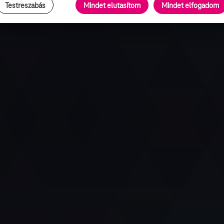
Testreszabás
Mindet elutasítom
Mindet elfogadom