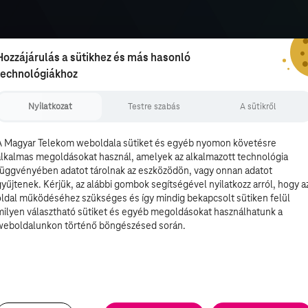
Hozzájárulás a sütikhez és más hasonló
technológiákhoz
Nyilatkozat
Testre szabás
A sütikről
A Magyar Telekom weboldala sütiket és egyéb nyomon követésre
alkalmas megoldásokat használ, amelyek az alkalmazott technológia
függvényében adatot tárolnak az eszközödön, vagy onnan adatot
gyűjtenek. Kérjük, az alábbi gombok segítségével nyilatkozz arról, hogy a
oldal működéséhez szükséges és így mindig bekapcsolt sütiken felül
milyen választható sütiket és egyéb megoldásokat használhatunk a
weboldalunkon történő böngészésed során.