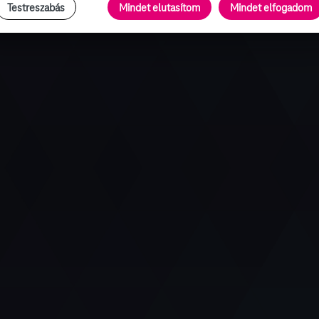
Testreszabás
Mindet elutasítom
Mindet elfogadom