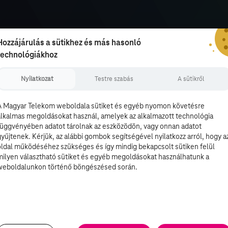
Hozzájárulás a sütikhez és más hasonló
technológiákhoz
Nyilatkozat
Testre szabás
A sütikről
A Magyar Telekom weboldala sütiket és egyéb nyomon követésre
alkalmas megoldásokat használ, amelyek az alkalmazott technológia
függvényében adatot tárolnak az eszközödön, vagy onnan adatot
gyűjtenek. Kérjük, az alábbi gombok segítségével nyilatkozz arról, hogy a
oldal működéséhez szükséges és így mindig bekapcsolt sütiken felül
milyen választható sütiket és egyéb megoldásokat használhatunk a
weboldalunkon történő böngészésed során.