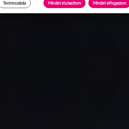
Testreszabás
Mindet elutasítom
Mindet elfogadom